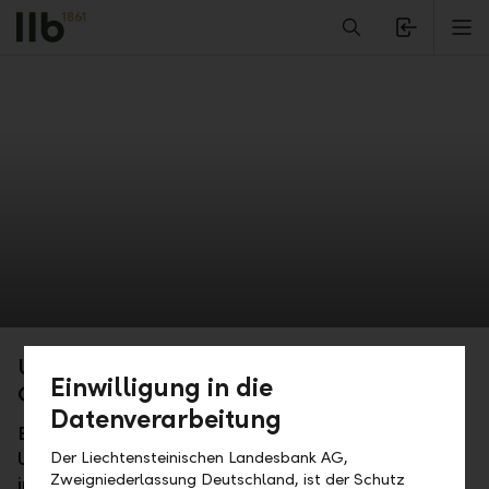
Alerts.Headline
M
Unser Fundament: Organisation der LLB-
Einwilligung in die
Gruppe
Datenverarbeitung
Entdecken Sie die Stärke der LLB-Gruppe:
Der Liechtensteinischen Landesbank AG,
Universalbank mit Fokus auf Private Banking und
Zweigniederlassung Deutschland, ist der Schutz
institutionelles Geschäft, seit 160 Jahren nah am