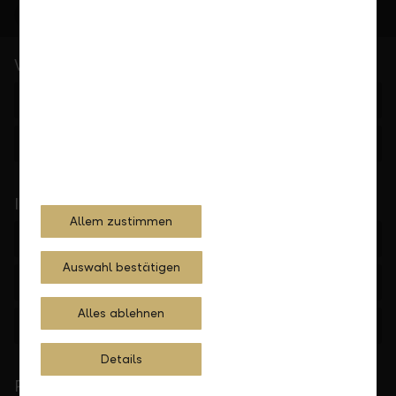
Wichtige Links
Private Banking
Die LLB
In Ihrer Nähe
Allem zustimmen
Frankfurt
Auswahl bestätigen
Düsseldorf
Alles ablehnen
München
Details
Persönlich für Sie da