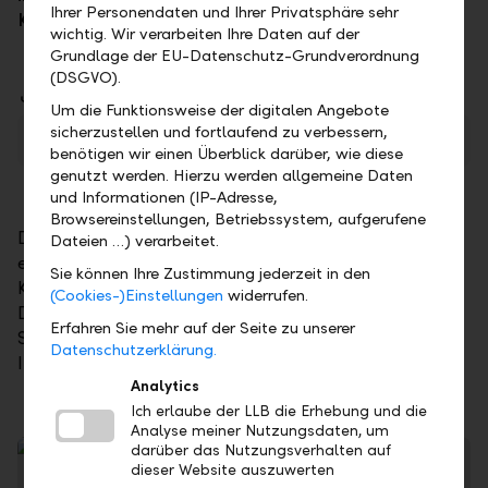
Ihrer Personendaten und Ihrer Privatsphäre sehr
Kunden.
wichtig. Wir verarbeiten Ihre Daten auf der
Grundlage der EU-Datenschutz-Grundverordnung
(DSGVO).
Downloads
Um die Funktionsweise der digitalen Angebote
sicherzustellen und fortlaufend zu verbessern,
LLB-Organigramm
PDF
benötigen wir einen Überblick darüber, wie diese
genutzt werden. Hierzu werden allgemeine Daten
und Informationen (IP-Adresse,
Browsereinstellungen, Betriebssystem, aufgerufene
Die LLB Deutschland ist Teil der LLB-Gruppe. Dies
Dateien …) verarbeitet.
ermöglicht uns, gezielt auf die Bedürfnisse unserer
Sie können Ihre Zustimmung jederzeit in den
Kundinnen und Kunden in Deutschland einzugehen.
(Cookies-)Einstellungen
widerrufen.
Die LLB-Gruppe besteht aus den beiden starken
Erfahren Sie mehr auf der Seite zu unserer
Säulen Privat- und Geschäftskunden sowie
Datenschutzerklärung.
International Wealth Management.
Analytics
Ich erlaube der LLB die Erhebung und die
Analyse meiner Nutzungsdaten, um
darüber das Nutzungsverhalten auf
dieser Website auszuwerten