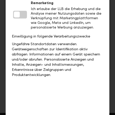
Remarketing
Ich erlaube der LLB die Erhebung und die
Analyse meiner Nutzungsdaten sowie die
Verknüpfung mit Marketingplattformen
wie Google, Meta und LinkedIn, um
personalisierte Werbung anzuzeigen.
Wir sind stolz, Teil dieser starken Gemeinschaft zu
Einwilligung in folgende Verarbeitungszwecke
sein.
Ungefähre Standortdaten verwenden.
Weitere Informationen über die Organisation und das
Geräteeigenschaften zur Identifikation aktiv
Management der LLB-Gruppe finden Sie hier.
abfragen. Informationen auf einem Gerät speichern
und/oder abrufen. Personalisierte Anzeigen und
Mehr erfahren
Inhalte, Anzeigen- und Inhaltsmessungen,
Erkenntnisse über Zielgruppen und
Produktentwicklungen.
Teilen
Drucken