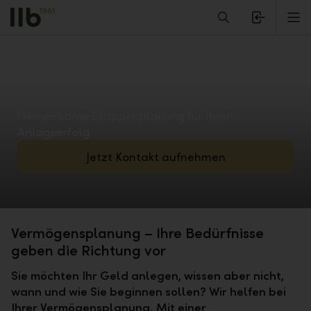
Alerts.Headline
M
Gemeinsame Etappenplanung für Ihren
Anlageerfolg
Jetzt Kontakt aufnehmen
Vermögensplanung – Ihre Bedürfnisse
geben die Richtung vor
Sie möchten Ihr Geld anlegen, wissen aber nicht,
wann und wie Sie beginnen sollen? Wir helfen bei
Ihrer Vermögensplanung. Mit einer