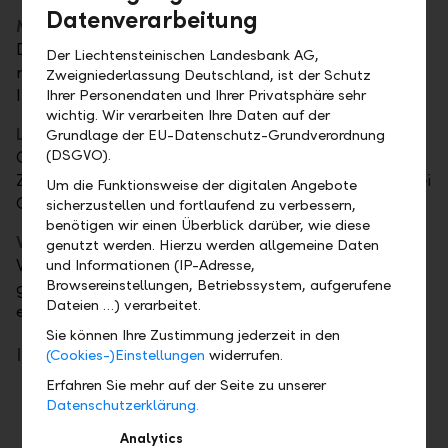
Datenverarbeitung
Mittelfristig:
In Schwung kommen
Die richtige Trittfrequenz bringt Sie zügig voran. Ihre
Der Liechtensteinischen Landesbank AG,
mittelfristige Planung sorgt für Stabilität und hilft
Zweigniederlassung Deutschland, ist der Schutz
Ihnen, regelmässige Einkommen zu generieren.
Ihrer Personendaten und Ihrer Privatsphäre sehr
wichtig. Wir verarbeiten Ihre Daten auf der
Langfristig:
Lange Distanzen meistern
Grundlage der EU-Datenschutz-Grundverordnung
(DSGVO).
Gemeinsam planen wir so, dass Sie Ihre langfristigen
Ziele erreichen, ohne sich zu verausgaben – selbst bei
Um die Funktionsweise der digitalen Angebote
Gegenwind.
sicherzustellen und fortlaufend zu verbessern,
benötigen wir einen Überblick darüber, wie diese
Weitergabe:
Spuren hinterlassen
genutzt werden. Hierzu werden allgemeine Daten
Wir helfen Ihnen, Ihr Vermögen
und Informationen (IP-Adresse,
Browsereinstellungen, Betriebssystem, aufgerufene
generationenübergreifend zu strukturieren - über die
Dateien …) verarbeitet.
eigene Fahrt hinaus.
Sie können Ihre Zustimmung jederzeit in den
Ihre Vorteile:
(Cookies-)Einstellungen
widerrufen.
Erfahren Sie mehr auf der Seite zu unserer
Klarheit und Orientierung in jeder Lebenslage
Datenschutzerklärung.
Gelassenheit bei kurzfristigen Bedürfnissen
Analytics