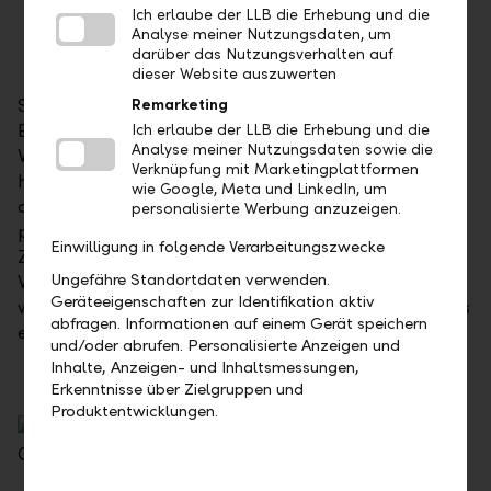
Struktur für langfristige Ziele
Ich erlaube der LLB die Erhebung und die
Gestaltungsspielraum über Generationen
Analyse meiner Nutzungsdaten, um
darüber das Nutzungsverhalten auf
hinaus
dieser Website auszuwerten
Stillstand bringt Sie nicht weiter. Wer finanziellen
Remarketing
Erfolg anstrebt, braucht eine kluge und weitsichtige
Ich erlaube der LLB die Erhebung und die
Analyse meiner Nutzungsdaten sowie die
Vermögensplanung. Ein breit gestreutes Portfolio
Verknüpfung mit Marketingplattformen
hilft dabei, Risiken zu minimieren und Rückenwind
wie Google, Meta und LinkedIn, um
optimal zu nutzen. Ihre Strategie sollte zu Ihnen
personalisierte Werbung anzuzeigen.
passen. Zu Ihrer Risikobereitschaft und zu Ihren
Einwilligung in folgende Verarbeitungszwecke
Zielen. Auch wenn der Weg mal anstrengender wird.
Ungefähre Standortdaten verwenden.
Wer seine Kräfte gut verteilt, bleibt in Balance. Denn
Geräteeigenschaften zur Identifikation aktiv
wer sein Vermögen breit streut, sorgt auch dafür, dass
abfragen. Informationen auf einem Gerät speichern
ein Fehltritt weniger stark ins Gewicht fällt.
und/oder abrufen. Personalisierte Anzeigen und
Inhalte, Anzeigen- und Inhaltsmessungen,
Erkenntnisse über Zielgruppen und
Produktentwicklungen.