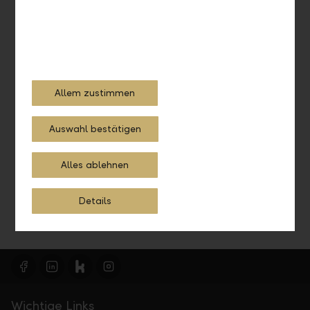
Allem zustimmen
Anlegen mit System
Vereinbaren Sie einen Termin mit unseren Anlageexperten
Auswahl bestätigen
und lassen Sie sich beraten.
Alles ablehnen
Jetzt Termin vereinbaren
Details
Wichtige Links