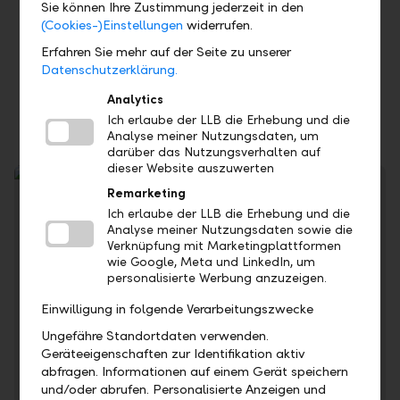
Sie können Ihre Zustimmung jederzeit in den
Höhere Verzinsung als beim Privatkonto und
(Cookies-)Einstellungen
widerrufen.
noch attraktivere Verzinsung in Verbindung
Erfahren Sie mehr auf der Seite zu unserer
mit LLB Daily
Datenschutzerklärung.
Günstig: Kostenlose Kontoführung
Analytics
Transparent: Jährlicher Kontoauszug
Ich erlaube der LLB die Erhebung und die
Analyse meiner Nutzungsdaten, um
darüber das Nutzungsverhalten auf
dieser Website auszuwerten
Remarketing
Ich erlaube der LLB die Erhebung und die
Analyse meiner Nutzungsdaten sowie die
Verknüpfung mit Marketingplattformen
wie Google, Meta und LinkedIn, um
personalisierte Werbung anzuzeigen.
Einwilligung in folgende Verarbeitungszwecke
Informieren Sie sich über die aktuellen Sollzinsen für nicht
Ungefähre Standortdaten verwenden.
eingeräumte Kontoüberziehungen.
Geräteeigenschaften zur Identifikation aktiv
abfragen. Informationen auf einem Gerät speichern
Zu den Konditionen
und/oder abrufen. Personalisierte Anzeigen und