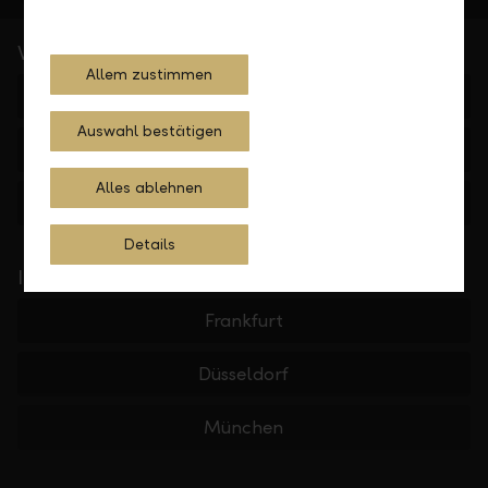
Wichtige Links
Allem zustimmen
Private Banking
Auswahl bestätigen
Institutionelle Kunden
Alles ablehnen
Die LLB
Details
In Ihrer Nähe
Frankfurt
Düsseldorf
München