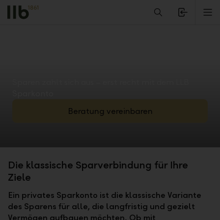
Alerts.Headline
M
Sparen zahlt sich aus – erst recht mit dem LLB
Sparkonto
Beratung vereinbaren
Die klassische Sparverbindung für Ihre
Ziele
Ein privates Sparkonto ist die klassische Variante
des Sparens für alle, die langfristig und gezielt
Vermögen aufbauen möchten. Ob mit