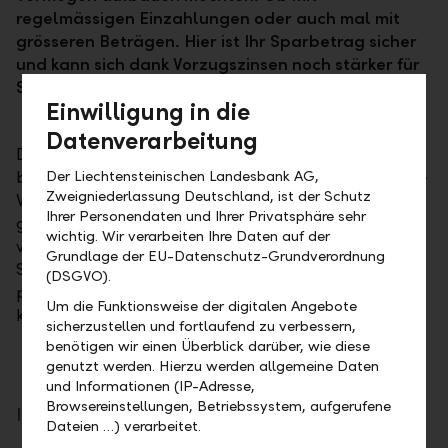
regelmässigen Einzahlungen oder auch mal mit
grösseren Beträgen. Hier ist Ihr Sparbetrag sicher
und kann sich dank Vorzugszinsen noch stärker für
Sie auszahlen.
Einwilligung in die
Datenverarbeitung
Das Sparkonto eignet sich für Privatpersonen und
Der Liechtensteinischen Landesbank AG,
bildet die Basis für eine zinstragende und langfristige
Zweigniederlassung Deutschland, ist der Schutz
Vermögensbildung. So lassen sich Träume erfüllen,
Ihrer Personendaten und Ihrer Privatsphäre sehr
grössere Anschaffungen finanzieren oder fürs Alter
wichtig. Wir verarbeiten Ihre Daten auf der
vorsorgen. Das gilt vor allem für das regelmässige
Grundlage der EU-Datenschutz-Grundverordnung
Sparen. Als ideale Ergänzung zu Ihrem Privatkonto
(DSGVO).
profitieren Sie von einer höheren Verzinsung und
Um die Funktionsweise der digitalen Angebote
kostenloser Kontoführung.
sicherzustellen und fortlaufend zu verbessern,
benötigen wir einen Überblick darüber, wie diese
genutzt werden. Hierzu werden allgemeine Daten
und Informationen (IP-Adresse,
Browsereinstellungen, Betriebssystem, aufgerufene
Ihre Vorteile
Dateien …) verarbeitet.