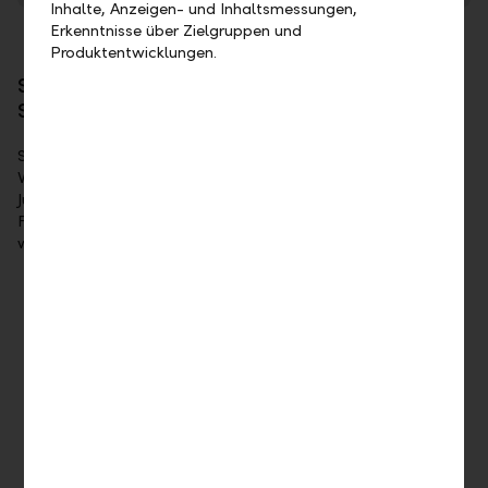
Inhalte, Anzeigen- und Inhaltsmessungen,
Erkenntnisse über Zielgruppen und
Produktentwicklungen.
Sparen schafft Möglichkeiten und bietet
Sicherheit
Sparen hilft Wünsche zu erfüllen oder aktiv die eigene
Vorsorge auszubauen. Das gilt auch für heranwachsende
Jugendliche, die mit einem eigenen Konto lernen, mit ihren
Finanzen verantwortlich umzugehen. Informieren Sie sich
weiter zu unseren Alternativen zum Sparkonto.
Vorzugszins
Mit dem Sparkonto profitieren Sie von einer höheren
Verzinsung gegenüber dem Privatkonto. Vorzugszinsen
gibt es in Verbindung mit Ihrem LLB Daily Paket.
Geldmarkt
Nutzen Sie unsere unterschiedlichen