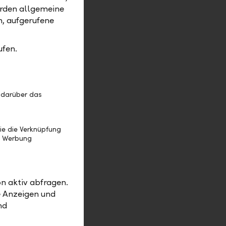
ellschaft
erden allgemeine
lung dieser
m, aufgerufene
ert sich der
n
ufen.
ssiv
 darüber das
etet Ihnen
n. Wir
ie die Verknüpfung
 Kriterien
e Werbung
del
" zu
n aktiv abfragen.
e Anzeigen und
nd