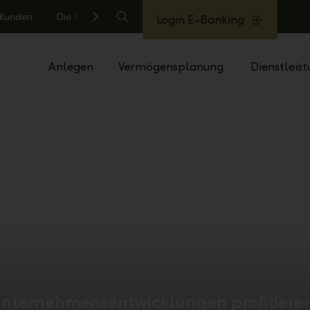
e Kunden
Die LLB
Login E-Banking
Suche
Anlegen
Vermögensplanung
Dienstleis
 Unternehmensentwicklungen profitiere