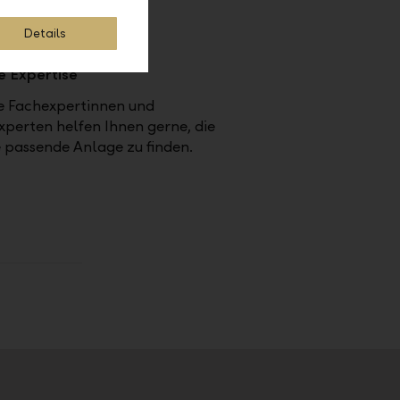
Details
e Expertise
e Fachexpertinnen und
perten helfen Ihnen gerne, die
e passende Anlage zu finden.