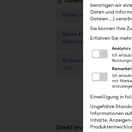
Downloads
benötigen wir ein
Daten und Informa
Aktien im Überblick
PDF
Dateien …) verarbe
Sie können Ihre Z
Beste Konditionen für Ihr
Erfahren Sie mehr 
Vermögen
PDF
Analytics
Ich erlau
Risiken im Effektenhandel
Nutzungsv
PDF
Remarket
Ich erlau
mit Marke
anzuzeige
des Aktien
informiere
Einwilligung in f
Ungefähre Standor
Informationen auf
Inhalte, Anzeigen
Direkt investieren, direkt pr
Produktentwicklu