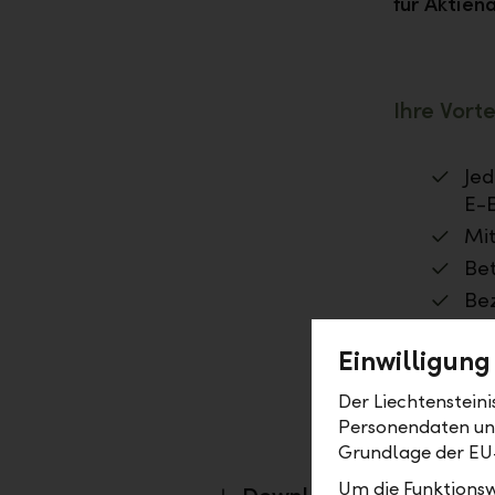
für Aktien
Ihre Vorte
Jed
E-B
Mi
Bet
Bez
Par
Einwilligung
Umf
Lan
Der Liechtenstein
Personendaten und 
Grundlage der EU
Um die Funktionsw