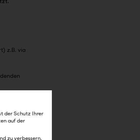
tzt.
) z.B. via
idenden
aftlichem
bligationen
t der Schutz Ihrer
ten auf der
nd zu verbessern,