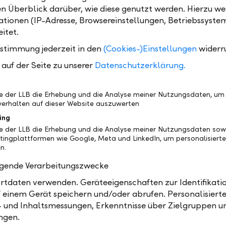
Bei einer Investition in eine einzelne Aktienges
en Überblick darüber, wie diese genutzt werden. Hierzu w
ist der Anleger ausschliesslich von der Entwick
tionen (IP-Adresse, Browsereinstellungen, Betriebssyste
einen Aktie abhängig. Fällt diese stark, verring
itet.
Anlagewert entsprechend. Mit einer sinnvolle
ustimmung jederzeit in den
(Cookies-)Einstellungen
widerr
Diversifikation in mehrere Unternehmen oder
auf der Seite zu unserer
Datenschutzerklärung.
Anlageklassen lassen sich mögliche Risiken ma
senken. Bei tieferen Volumen bietet sich die
Diversifikation via
Anlagefonds
an.
be der LLB die Erhebung und die Analyse meiner Nutzungsdaten, um
erhalten auf dieser Website auszuwerten
Unsere täglich aktualisierte Aktienübersicht bi
ing
einen groben Überblick über interessante Aktie
be der LLB die Erhebung und die Analyse meiner Nutzungsdaten sow
empfehlen Ihnen, sich zusätzlich über wichtige
tingplattformen wie Google, Meta und LinkedIn, um personalisiert
n.
investments in der Broschüre "
Risiken im Effektenhan
n.
olgende Verarbeitungszwecke
tdaten verwenden. Geräteeigenschaften zur Identifikatio
 einem Gerät speichern und/oder abrufen. Personalisiert
- und Inhaltsmessungen, Erkenntnisse über Zielgruppen u
ofitieren
ngen.