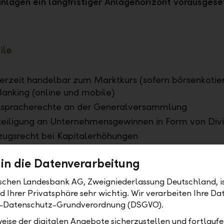
anlagen ein langfristiger Anlagehorizont vorausgese
ile
erzeit handelbar zum Marktkurs (sofern börsenkotiert
anking (online und mobile)
tspracherechte an der Generalversammlung
eiligung an Unternehmensgewinnen in Form von Div
ugsrecht bei Kapitalerhöhungen
tizipation an Unternehmensentwicklung und wirtsch
 in die Datenverarbeitung
eld via Aktienkursveränderung
gfristig betrachtet höhere Renditechancen als bei O
ischen Landesbank AG, Zweigniederlassung Deutschland, is
Ihrer Privatsphäre sehr wichtig. Wir verarbeiten Ihre Da
-Datenschutz-Grundverordnung (DSGVO).
eise der digitalen Angebote sicherzustellen und fortlaufe