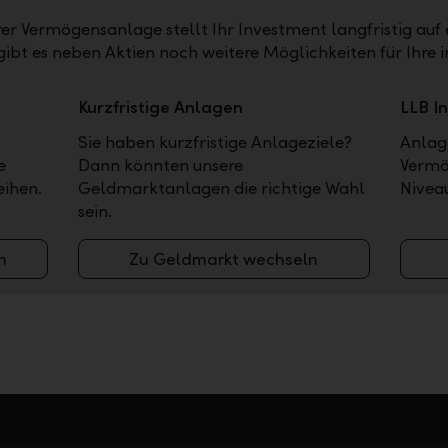
hrer Vermögensanlage stellt Ihr Investment langfristig auf 
gibt es neben Aktien noch weitere Möglichkeiten für Ihre 
Kurzfristige Anlagen
LLB I
Sie haben kurzfristige Anlageziele?
Anlag
e
Dann könnten unsere
Vermö
eihen.
Geldmarktanlagen die richtige Wahl
Nivea
sein.
n
Zu Geldmarkt wechseln