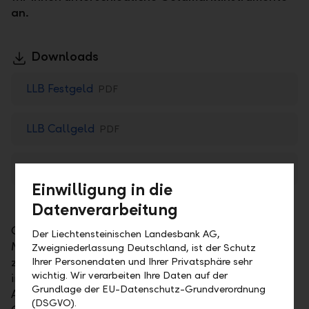
an.
Downloads
LLB Festgeld
PDF
LLB Callgeld
PDF
LLB Treuhandanlage
PDF
Einwilligung in die
Datenverarbeitung
Geldmarktanlagen bieten Ihnen verschiedene
Der Liechtensteinischen Landesbank AG,
Möglichkeiten, aktuell verfügbare Mittel kurzfristig
Zweigniederlassung Deutschland, ist der Schutz
Ihrer Personendaten und Ihrer Privatsphäre sehr
zu investieren. Dafür eignen sich je nach Ihrem
wichtig. Wir verarbeiten Ihre Daten auf der
individuellen Anlagewunsch und geplanten
Grundlage der EU-Datenschutz-Grundverordnung
Anlagezeitraum zum Beispiel Festgeldanlagen,
(DSGVO).