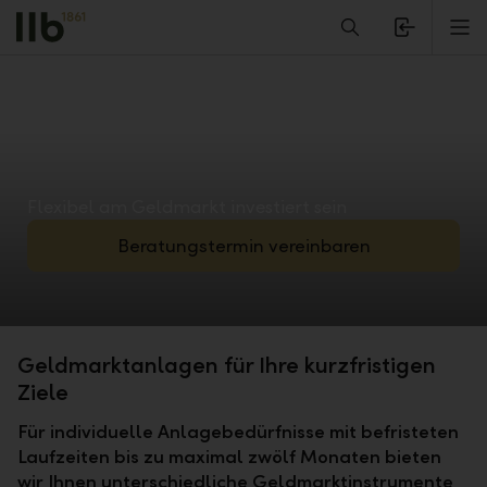
Alerts.Headline
M
Flexibel am Geldmarkt investiert sein
Beratungstermin vereinbaren
Geldmarktanlagen für Ihre kurzfristigen
Ziele
Für individuelle Anlagebedürfnisse mit befristeten
Laufzeiten bis zu maximal zwölf Monaten bieten
wir Ihnen unterschiedliche Geldmarktinstrumente