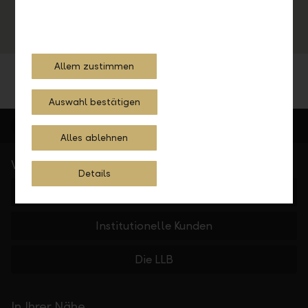
profitieren.
Zu Fonds wechseln
Allem zustimmen
Auswahl bestätigen
Alles ablehnen
Wichtige Links
Details
Private Banking
Institutionelle Kunden
Die LLB
In Ihrer Nähe