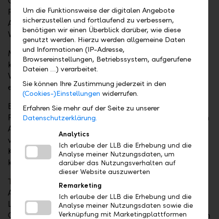
Callgeldanlagen oder Treuhandanlagen. In jedem
Um die Funktionsweise der digitalen Angebote
Fall lässt sich so auch kurzfristig und ohne grösseren
sicherzustellen und fortlaufend zu verbessern,
Aufwand eine interessante, marktgerechte
benötigen wir einen Überblick darüber, wie diese
Verzinsung erzielen.
genutzt werden. Hierzu werden allgemeine Daten
und Informationen (IP-Adresse,
Mit
Festgeldanlagen
bieten wir Ihnen eine
Browsereinstellungen, Betriebssystem, aufgerufene
kurzfristige Anlagemöglichkeit in verschiedenen
Dateien …) verarbeitet.
Währungen an. Die Laufzeit kann dabei zwischen
Sie können Ihre Zustimmung jederzeit in den
einer Woche und zwölf Monaten gewählt werden.
(Cookies-)Einstellungen
widerrufen.
Bei
Callgeldanlagen
, eine Form von
Erfahren Sie mehr auf der Seite zu unserer
Festgeldanlagen, profitieren Sie von der kurzfristigen
Datenschutzerklärung.
Anlagemöglichkeit in verschiedenen Währungen und
Analytics
von flexibler Entscheidungsfreiheit dank einer
Ich erlaube der LLB die Erhebung und die
Kündigungsfrist von lediglich einem Arbeitstag. Sie
Analyse meiner Nutzungsdaten, um
können innert 48 Stunden abgerufen werden.
darüber das Nutzungsverhalten auf
dieser Website auszuwerten
Treuhandanlagen
ermöglichen kurzfristige
Remarketing
Anlagemöglichkeiten im Geldmarkt mit einer
Ich erlaube der LLB die Erhebung und die
Laufzeit bis zu zwölf Monaten. Diese
Analyse meiner Nutzungsdaten sowie die
Verknüpfung mit Marketingplattformen
Geldmarktanlagen sind in verschiedenen Währungen