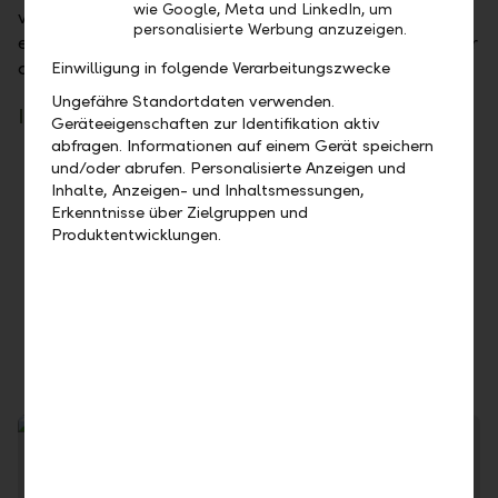
wie Google, Meta und LinkedIn, um
verfügbar und werden für Sie wunschgemäss bei
personalisierte Werbung anzuzeigen.
europäischen Grossbanken in unserem Namen – aber
auf Ihre Rechnung und Ihr Risiko – platziert.
Einwilligung in folgende Verarbeitungszwecke
Ungefähre Standortdaten verwenden.
Ihre Vorteile
Geräteeigenschaften zur Identifikation aktiv
abfragen. Informationen auf einem Gerät speichern
Zeitfaktor nutzen: Anlage zu aktuellen
und/oder abrufen. Personalisierte Anzeigen und
Inhalte, Anzeigen- und Inhaltsmessungen,
Geldmarktkonditionen
Erkenntnisse über Zielgruppen und
Sie können Ihre Liquidität flexibel steuern
Produktentwicklungen.
Bei Call- und Festgeldanlagen werden keine
Gebühren verrechnet
Für die Sicherheit Ihrer Geldanlage steht
unsere erstklassige Bonität