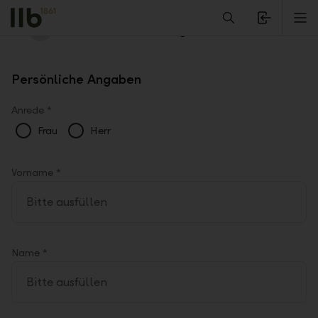
Alerts.Headline
M
Ihre Kontaktanfrage
B
a
c
Persönliche Angaben
k
B
u
Anrede *
t
Frau
Herr
t
o
n
Vorname *
Name *