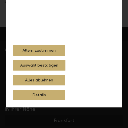
Beratungsgespräch nicht ersetzen kann.
Wichtige Links
Allem zustimmen
Private Banking
Auswahl bestätigen
Institutionelle Kunden
Alles ablehnen
Die LLB
Details
In Ihrer Nähe
Frankfurt