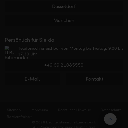
Düsseldorf
München
Persönlich für Sie da
Telefonisch erreichbar von Montag bis Freitag, 9.00 bis
17.30 Uhr.
+49 69 21085550
E-Mail
Kontakt
Sitemap
Impressum
Rechtliche Hinweise
Datenschutz
Barrierefreiheit
Nach 
© 2026 Liechtensteinische Landesbank
AG, Zweigniederlassung Deutschland