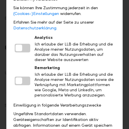
E-Mail
Postweg
Telefon
Sie können Ihre Zustimmung jederzeit in den
(Cookies-)Einstellungen
widerrufen.
E-Mail *
Erfahren Sie mehr auf der Seite zu unserer
Datenschutzerklärung.
Analytics
Ich erlaube der LLB die Erhebung und die
Erreichbarkeit *
Analyse meiner Nutzungsdaten, um
darüber das Nutzungsverhalten auf
ab
bis
zwischen
dieser Website auszuwerten
Remarketing
Uhrzeit *
Ich erlaube der LLB die Erhebung und die
Analyse meiner Nutzungsdaten sowie die
Verknüpfung mit Marketingplattformen
wie Google, Meta und LinkedIn, um
personalisierte Werbung anzuzeigen.
Einwilligung in folgende Verarbeitungszwecke
Strasse *
Ungefähre Standortdaten verwenden.
Geräteeigenschaften zur Identifikation aktiv
abfragen. Informationen auf einem Gerät speichern